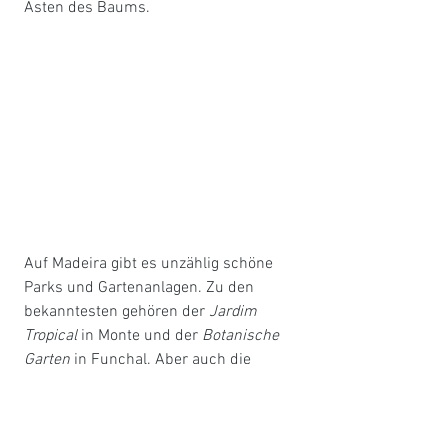
Ästen des Baums. 
Auf Madeira gibt es unzählig schöne 
Parks und Gartenanlagen. Zu den 
bekanntesten gehören der 
Jardim 
Tropical 
in Monte und der 
Botanische 
Garten
 in Funchal. Aber auch die 
Stadtparks (
Jardim Municipal, Parque 
St.Catarina
) sind gut zu Fuss 
erreichbar, kostenlos und einen Besuch 