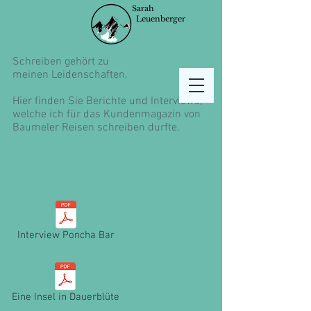
Sarah
Leuenberger
Schreiben gehört zu
meinen Leidenschaften.
Hier finden Sie Berichte und Interviews,
welche ich für das Kundenmagazin von
Baumeler Reisen schreiben durfte.
Interview Poncha Bar
Eine Insel in Dauerblüte